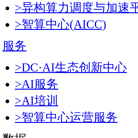
>异构算力调度与加速
>智算中心(AICC)
服务
>DC·AI生态创新中心
>AI服务
>AI培训
>智算中心运营服务