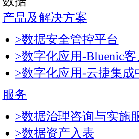
数据
产品及解决方案
>数据安全管控平台
>数字化应用-Blueni
>数字化应用-云捷集成
服务
>数据治理咨询与实施
>数据资产入表