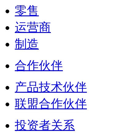
零售
运营商
制造
合作伙伴
产品技术伙伴
联盟合作伙伴
投资者关系