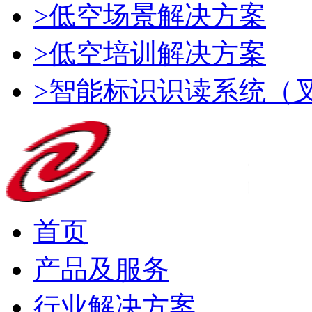
>低空场景解决方案
>低空培训解决方案
>智能标识识读系统（
首页
产品及服务
行业解决方案