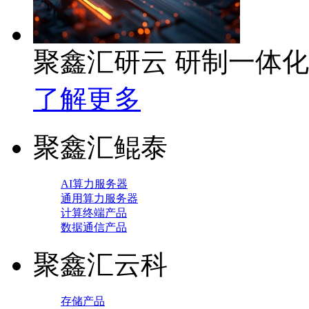
聚鑫汇研云 研制一体
了解更多
聚鑫汇鲲泰
AI算力服务器
通用算力服务器
计算终端产品
数据通信产品
聚鑫汇云科
存储产品