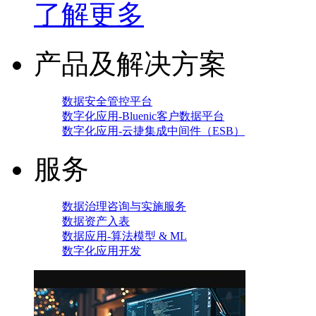
了解更多
产品及解决方案
数据安全管控平台
数字化应用-Bluenic客户数据平台
数字化应用-云捷集成中间件（ESB）
服务
数据治理咨询与实施服务
数据资产入表
数据应用-算法模型 & ML
数字化应用开发