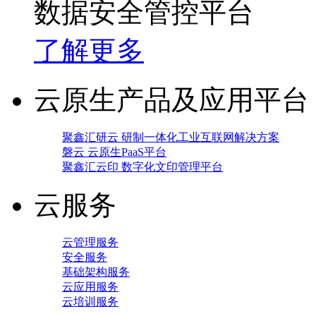
数据安全管控平台
了解更多
云原生产品及应用平台
聚鑫汇研云 研制一体化工业互联网解决方案
磐云 云原生PaaS平台
聚鑫汇云印 数字化文印管理平台
云服务
云管理服务
安全服务
基础架构服务
云应用服务
云培训服务