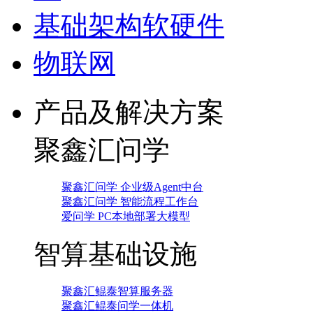
基础架构软硬件
物联网
产品及解决方案
聚鑫汇问学
聚鑫汇问学 企业级Agent中台
聚鑫汇问学 智能流程工作台
爱问学 PC本地部署大模型
智算基础设施
聚鑫汇鲲泰智算服务器
聚鑫汇鲲泰问学一体机