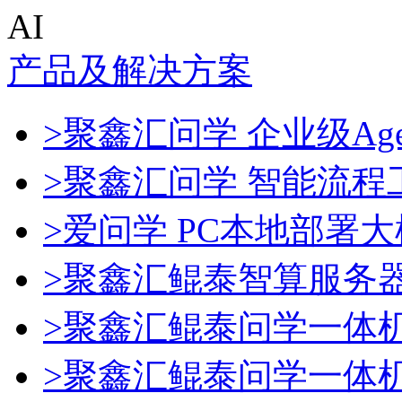
AI
产品及解决方案
>聚鑫汇问学 企业级Age
>聚鑫汇问学 智能流程
>爱问学 PC本地部署
>聚鑫汇鲲泰智算服务
>聚鑫汇鲲泰问学一体
>聚鑫汇鲲泰问学一体机De